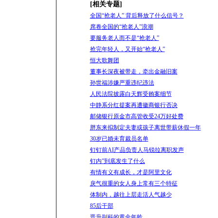
[相关专题]
全国“抢老人” 背后释放了什么信号？
席卷全国的“抢老人”浪潮
要服务老人而不是“抢老人”
抢完年轻人，又开始“抢老人”
恒大歌舞团
董事长深夜被带走，牵出金融旧案
孙世福涉嫌严重违纪违法
人民法院披露白天辉受贿案细节
中静系分红提案再遭徽商银行否决
邮储银行原金市高管收受24万好处费
胖东来拟制定夫妻或孩子离世带薪休假一年
30岁已婚未育裁员名单
钉钉前AI产品负责人马锐拉离职发声
钉内”到底发生了什么
有情有义有成长，才是阿里文化
戾气很重的女人身上常有三个特征
体制内，越往上层走活人气越少
85后干部
晋升副科的黄金年龄