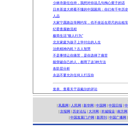
少林寺新任住持，我想对你说几句掏心窝子的话
日本茶道大师看不懂的中国困局：你们有千年历
人品
大家宁愿路边等网约车，也不坐近在咫尺的出租
纪委查腐败流程
极简生活“狠人行为”
北京家庭为孩子上学付出的人生
治愈精神内耗？古人智慧
不是事情让你痛苦，是你选择了痛苦
能突破自己的人，都用了这3种方法
各阶层分析
永远不要允许任何人打压你
发表、查看关于该戴尔的评论
|
凤凰网
|
人民网
|
新华网
|
中国网
|
中国日报
|
中
|
京报网
|
历史论坛
|
大洋网
|
羊城报业
|
南方网
|
中国发展门户网
|
新周刊
|
中国广播网