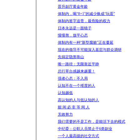
晋升副厅黄金年龄
体制内，喝“8+1”的减少换成“玩蛋”
体制内签字追责，最危险的权力
日本永远是一面镜子
慢慢熬，放平心态
体制内有一种“新型腐败”正在蔓延
现在的领导不可能深入基层与群众调研
先搞定隐形靠山
唯一路径：无限靠近平静
总行草台感越来越重！
强者心态：不入局
认知不在一个维度的人
认知越低
高认知的人与低认知的人
能 闲 必 非 等 闲 人
无效努力
我们需要的不是工作，是能活下去的模式
中纪委：公职人员禁止干6类副业
一个人最高级的社交方式