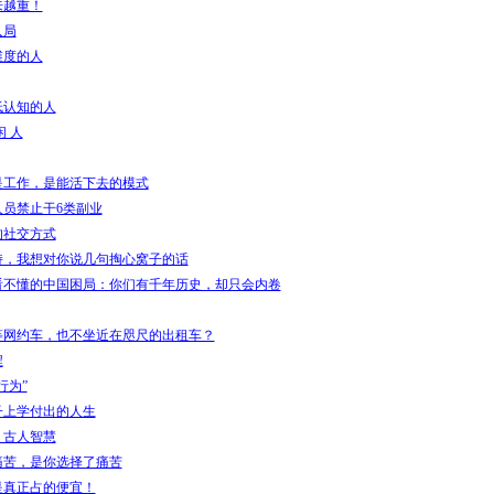
来越重！
入局
维度的人
低认知的人
闲 人
是工作，是能活下去的模式
员禁止干6类副业
的社交方式
持，我想对你说几句掏心窝子的话
看不懂的中国困局：你们有千年历史，却只会内卷
等网约车，也不坐近在咫尺的出租车？
程
行为”
子上学付出的人生
？古人智慧
痛苦，是你选择了痛苦
是真正占的便宜！