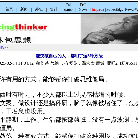
Call
Dell
首页
新闻
外包
培训
|
|
|
|
center
|
News
|
Inspiron
|
PowerEdge
|
PowerVa
感悟
>>
能突破自己的人，都用了这3种方法
025-02-14 11:04:12 萌伤甚 气绝 ，有顷苏，渴求饮,鹿城 哪吒2 阅读551
许有用的方式，能够帮你打破思维僵局。
西时有时无，不少人都碰上过灵感枯竭的时候。
文案、做设计还是搞科研，脑子就像被堵住了，怎
，干着急也没用。
平静期，工作、生活都按部就班，没有一点波澜，
僵局。
教你三种有效方式，能帮你打破这种困境，成功实