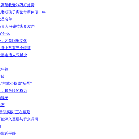
高管收受24万好处费
夫妻或孩子离世带薪休假一年
裁员名单
负责人马锐拉离职发声
了什么
长，才是阿里文化
人身上常有三个特征
上层走活人气越少
金年龄
年龄
1”的减少换成“玩蛋”
责，最危险的权力
面镜子
心态
新型腐败”正在蔓延
可能深入基层与群众调研
山
限靠近平静