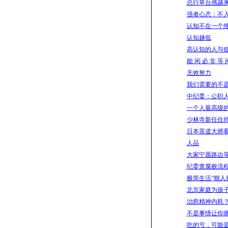
总行草台感越
强者心态：不
认知不在一个
认知越低
高认知的人与
能 闲 必 非 等 
无效努力
我们需要的不
中纪委：公职人
一个人最高级
少林寺新任住
日本茶道大师
人品
大家宁愿路边
纪委查腐败流
极简生活“狠人
北京家庭为孩
治愈精神内耗
不是事情让你
吃的亏，可能