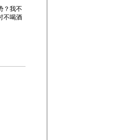
势？我不
时不喝酒
。