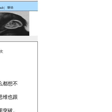
驱动
ult
|
1次
么都想不
思维也跟
现突破。