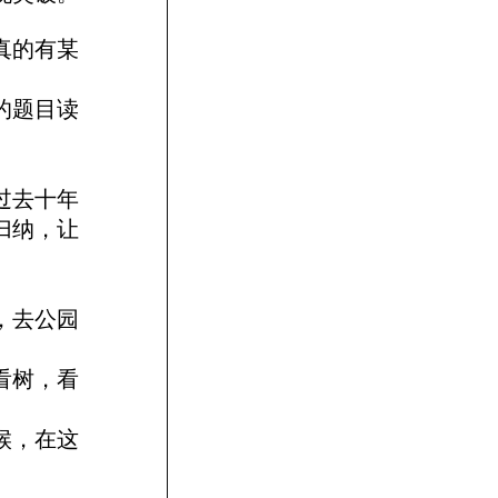
真的有某
的题目读
过去十年
归纳，让
，去公园
看树，看
候，在这