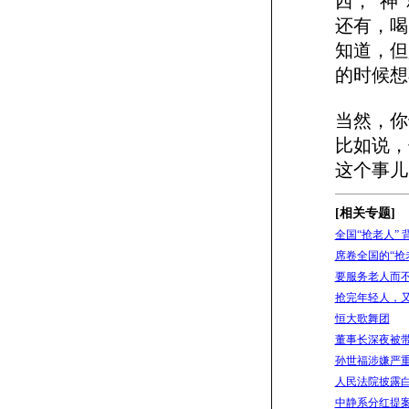
西，“神
还有，喝
知道，但
的时候想
当然，你
比如说，
这个事儿
[相关专题]
全国“抢老人”
席卷全国的“抢
要服务老人而不
抢完年轻人，又
恒大歌舞团
董事长深夜被
孙世福涉嫌严
人民法院披露
中静系分红提