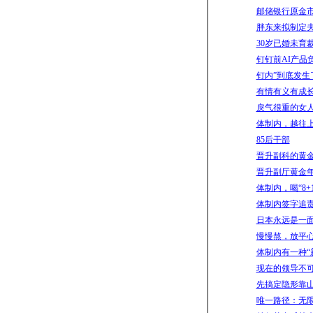
邮储银行原金市
胖东来拟制定
30岁已婚未育
钉钉前AI产品
钉内”到底发生
有情有义有成
戾气很重的女
体制内，越往
85后干部
晋升副科的黄
晋升副厅黄金
体制内，喝“8+
体制内签字追
日本永远是一
慢慢熬，放平
体制内有一种“
现在的领导不
先搞定隐形靠
唯一路径：无