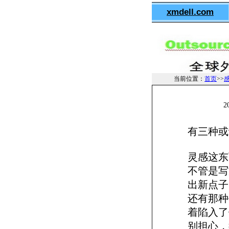
xmdell.com
当前位置：
首页
>>
2
有三种或
灵感这东
不管是写
出新点子
还有那种
着陷入了
别担心，