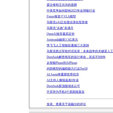
梁文锋和王兴兴的底牌
中美竞争如何影响2025年全球银行业
Figure推首个VLA模型
马斯克xAI正在接洽潜在投资者
马斯克“从政”未满月
OpenAI放弃最高定价
Apptronik融资3.5亿美元
李飞飞人工智能应遵循三大原则
马斯克西点军校对话实录：未来战争的关键是人
DeepSeek解答电车的设计寿命，其实不到8年
从智能Phone到AIPhone
内部模型的编程能力已达Top50
AI Agent将重塑世界经济
AI主持人播报逼真0失误
DeepSeek获顶级域名认可
不买华为手机4个原因很真实
发表、查看关于该戴尔的评论