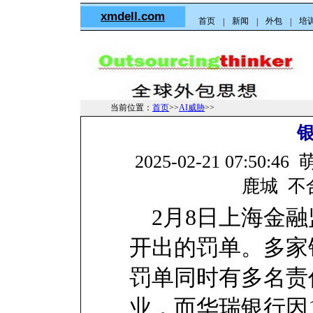
xmdell.com
首页
新闻
外包
培
|
|
|
当前位置：
首页
>>
AI威胁
>>
2025-02-21 07:5
鹿城 不
2月8日上海金融监
开出的罚单。多家
罚单同时有多名责
业，而华瑞银行因