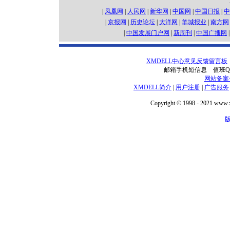
|
凤凰网
|
人民网
|
新华网
|
中国网
|
中国日报
|
中
|
京报网
|
历史论坛
|
大洋网
|
羊城报业
|
南方网
|
中国发展门户网
|
新周刊
|
中国广播网
XMDELL中心意见反馈留言板
邮箱手机短信息 值班QQ技术
网站备案号：
XMDELL简介
|
用户注册
|
广告服务
Copyright © 1998 - 2021 www.xm