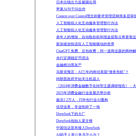
日本出钱出力反被踢出局
苹果AI与千问合作
Context over Control理念则要求管理层精简多层审
人工智能拟人化互动服务管理暂行办法
人工智能拟人化互动服务管理暂行办法
老年人的增加，自动取款机和现金提取点将更靠
新加坡加快适应人工智能驱动的世界
ChatGPT 免费、豆包收费：同一道商业题的两种
央行定调稳定币违法
金融根治黑灰产
马斯克预言：AI三年内终结美国“债务危机”？
特朗普政府开始关注机器人
《2024年消费金融数字化转型主题调研报告》：大
2025年消费金融行业发展态势分析
裁员1.2万人，IT外包行业AI重构
信贷业务，专业性碎了一地
DeepSeek下的大厂
DeepSeek创始人梁文锋
中国信达宣布接入DeepSeek
AI助手人类公务员怎么办？