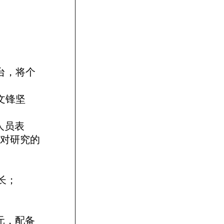
台，将个
文锋坚
人员表
你对研究的
长；
元，配备