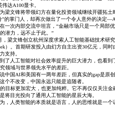
英伟达A100显卡。
为梁文锋将带领幻方在量化投资领域继续开疆拓土
分”的掌门人，却再次做出了一个令人意外的决定—All i
在一次内部交流中坦言，“金融市场只是一个局部
I的潜力，远不止于此。”
年5月，梁文锋创立杭州深度求索人工智能基础技术研
pSeek）。首期研发投入由幻方自主出资30亿元，同
力支持。
到了人工智能对社会效率提升的巨大潜力，也看到
研究领域与世界领先水平的差距。
说中国AI和美国有一两年差距，但真实的gap是原
这个不改变，中国永远只能是追随者。
Seek的目标更加宏大，也更加纯粹。它不再仅仅关注
是将目光投向了通用人工智能的星辰大海。
为，人类智能的本质就是语言，人的思维就是一个