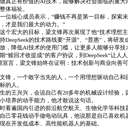
做真正有价值的AI技术，能够解决社会面临的重大
整体福祉。
Seek一位核心成员表示，“赚钱不再是第一目标，探索
，才是我们最大的动力。”
这个宏大的目标，梁文锋再次展现了他“技术理想主
持DeepSeek的技术路线要“开源”、“普惠”，将研
放，降低AI技术的使用门槛，让更多人能够分享技
期“赎回才收提成”的客户协议，到DeepSeek“让人
开源宣言，梁文锋始终在证明：技术创新与商业向善
文锋，一个敢字当先的人，一个用理想驱动自己和
标的人。
年出生的王兴兴，会说自己有20多年的机械设计经验，
小培养的动手能力，他才敢说这句话。
时看遍国内引进的前沿航空航天、生物化学等科技
自己零花钱动手做电动玩具，他说那是自己喜欢机
现在开发低成本、高性能机器人的基础。