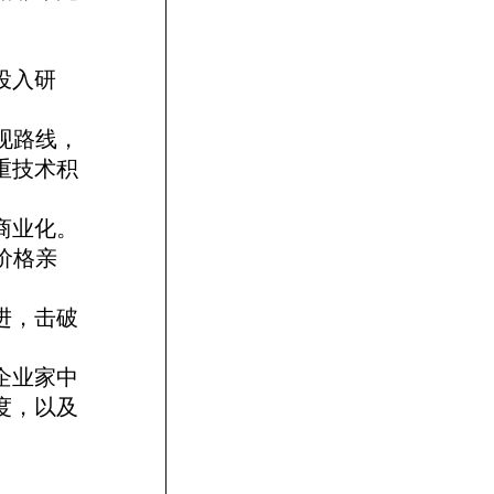
投入研
变现路线，
重技术积
商业化。
价格亲
进，击破
企业家中
度，以及