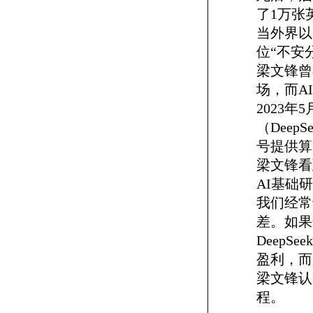
了1万张
当外界以
位“不安
梁文锋曾
场，而A
2023
（Dee
号提供算
梁文锋看
AI基础
我们经常
差。如果
Deep
盈利，而
梁文锋认
程。