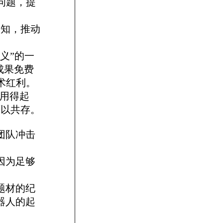
问题，提
未知，推动
义”的一
发成果免费
术红利。
人用得起
可以共存。
团队冲击
因为足够
题材的纪
器人的起