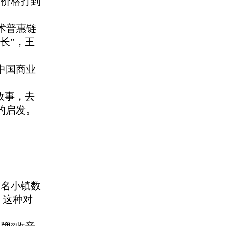
狗价格打到
术普惠链
长”，王
中国商业
故事，去
的启发。
一名小镇数
，这种对