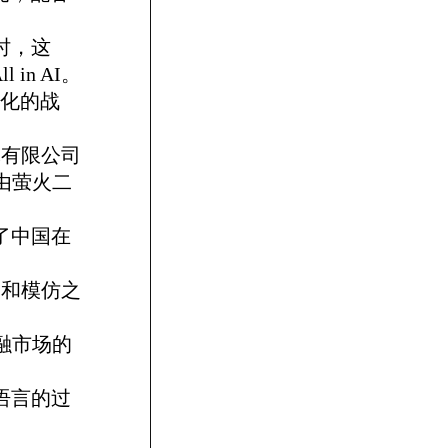
时，这
n AI。
优化的战
究有限公司
时由萤火二
了中国在
创和模仿之
金融市场的
语言的过