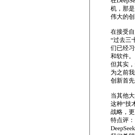
在Dee
机，那是
伟大的创
在接受自
“过去三
们已经习
和软件。
但其实，
为之前我
创新首先
当其他大
这种“技
战略，更
特点评：
Deep