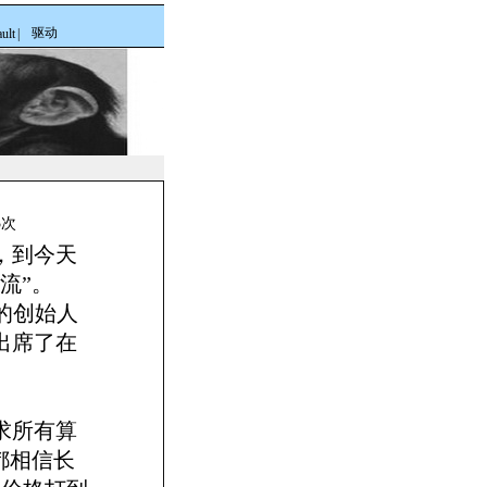
驱动
ult
|
3次
，到今天
流”。
）的创始人
出席了在
求所有算
都相信长