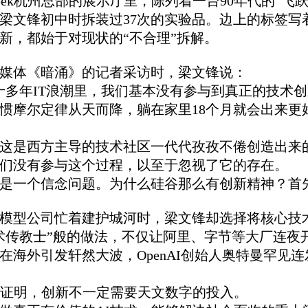
pSeek杭州总部的展示厅里，陈列着一台90年代的“飞
梁文锋初中时拆装过37次的实验品。边上的标签写
新，都始于对现状的“不合理”拆解。
媒体《暗涌》的记者采访时，梁文锋说：
十多年IT浪潮里，我们基本没有参与到真正的技术
惯摩尔定律从天而降，躺在家里18个月就会出来更
这是西方主导的技术社区一代代孜孜不倦创造出来
们没有参与这个过程，以至于忽视了它的存在。
是一个信念问题。为什么硅谷那么有创新精神？首
模型公司忙着建护城河时，梁文锋却选择将核心技
术传教士”般的做法，不仅让阿里、字节等大厂连夜
在海外引发轩然大波，OpenAI创始人奥特曼罕见
Seek证明，创新不一定需要天文数字的投入。