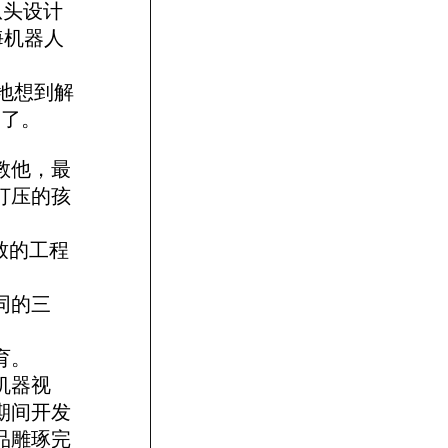
从头设计
海机器人
地想到解
不了。
教他，最
打压的孩
致的工程
同的三
育。
机器视
期间开发
品雕琢完