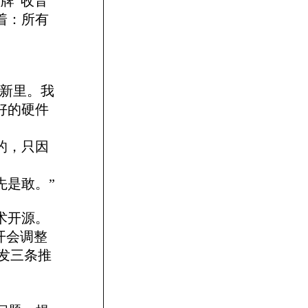
跃牌”收音
着：所有
创新里。我
好的硬件
的，只因
先是敢。”
术开源。
开会调整
连发三条推