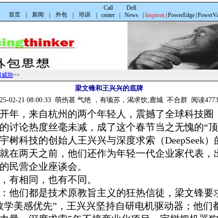
Call
Dell
首页
新闻
外包
培训
|
|
|
|
center
|
News
|
Inspiron
|
PowerEdge
|
PowerVa
I威胁
>>
梁文锋和王兴兴的底牌
025-02-21 08:00:33 萌伤甚 气绝 ，有顷苏，渴求饮,鹿城 不合群 阅读477
刚开年，来自杭州的两个年轻人，震撼了全球科技圈
的讨论热度丝毫未减，成了这个春节当之无愧的“顶
宇树科技的创始人王兴兴与深度求索（DeepSeek
就在两天之前，他们还作为年轻一代企业家代表，
的民营企业座谈会。
，有相同，也有不同。
：他们都是技术原教旨主义的狂热信徒，梁文锋要
数学美感优先”，王兴兴坚持自研电机驱动器；他们