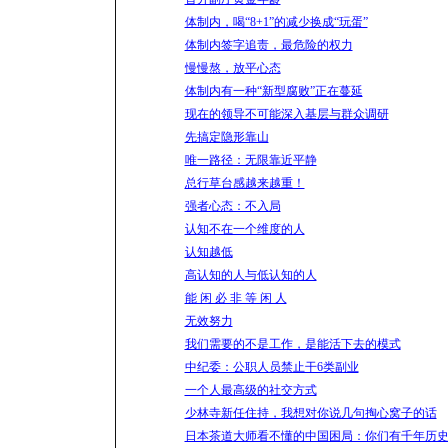
体制内，喝“8+1”的减少换成“玩蛋”
体制内签字追责，最危险的权力
慢慢熬，放平心态
体制内有一种“新型腐败”正在蔓延
现在的领导不可能深入基层与群众调研
先搞定隐形靠山
唯一路径：无限靠近平静
总行草台感越来越重！
强者心态：不入局
认知不在一个维度的人
认知越低
高认知的人与低认知的人
能 闲 必 非 等 闲 人
无效努力
我们需要的不是工作，是能活下去的模式
中纪委：公职人员禁止干6类副业
一个人最高级的社交方式
少林寺新任住持，我想对你说几句掏心窝子的话
日本茶道大师看不懂的中国困局：你们有千年历