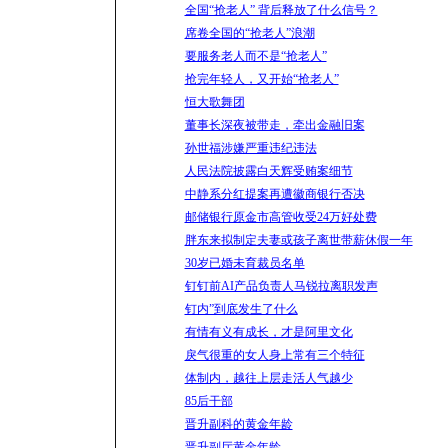
全国“抢老人” 背后释放了什么信号？
席卷全国的“抢老人”浪潮
要服务老人而不是“抢老人”
抢完年轻人，又开始“抢老人”
恒大歌舞团
董事长深夜被带走，牵出金融旧案
孙世福涉嫌严重违纪违法
人民法院披露白天辉受贿案细节
中静系分红提案再遭徽商银行否决
邮储银行原金市高管收受24万好处费
胖东来拟制定夫妻或孩子离世带薪休假一年
30岁已婚未育裁员名单
钉钉前AI产品负责人马锐拉离职发声
钉内”到底发生了什么
有情有义有成长，才是阿里文化
戾气很重的女人身上常有三个特征
体制内，越往上层走活人气越少
85后干部
晋升副科的黄金年龄
晋升副厅黄金年龄