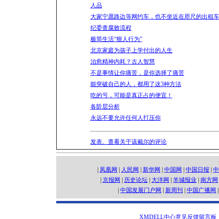
人品
大家宁愿路边等网约车，也不坐近在咫尺的出租
纪委查腐败流程
极简生活“狠人行为”
北京家庭为孩子上学付出的人生
治愈精神内耗？古人智慧
不是事情让你痛苦，是你选择了痛苦
能突破自己的人，都用了这3种方法
吃的亏，可能是真正占的便宜！
各阶层分析
永远不要允许任何人打压你
发表、查看关于该戴尔的评论
|
凤凰网
|
人民网
|
新华网
|
中国网
|
中国日报
|
中
|
京报网
|
历史论坛
|
大洋网
|
羊城报业
|
南方网
|
中国发展门户网
|
新周刊
|
中国广播网
XMDELL中心意见反馈留言板